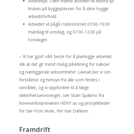
Arbeidslys: I den mørke årstiden vil ekstra lys
brukes på byggeplassen for å sikre trygge
arbeidsforhold.
Arbeidet vil pågå i tidsrommet 07.00-19.00
mandag til onsdag, og 07.00-12.00 på
torsdager.
– Vi har gjort vårt beste for å planlegge arbeidet
slik at det gir minst mulig påvirkning for naboer
og nærliggende virksomheter. Likevel ber vi om
forståelse og hensyn fra alle som ferdes i
området, og vi oppfordrer til å følge
sikkerhetsanvisninger, sier Stian Spakmo fra
hovenentreprenøren HENT as og prosjektleder
for Sør-Fron skule, Per Ivar Dahlum.
Framdrift