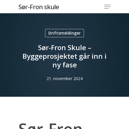
Menu
Skip
Sør-Fron skule
to
Close
main
Menu
content
Driftsmeldinger
Sør-Fron Skule –
Byggeprosjektet går inn i
ny fase
21. november 2024
Sør-Fron